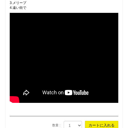
3.メリープ
4.遠い街で
数量 :