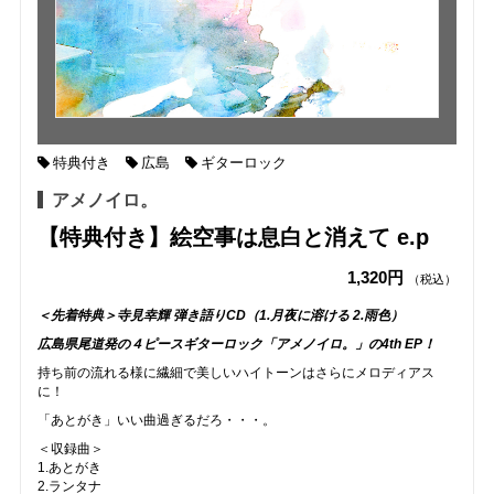
特典付き
広島
ギターロック
アメノイロ。
【特典付き】絵空事は息白と消えて e.p
1,320円
（税込）
＜先着特典＞寺見幸輝 弾き語りCD（1.月夜に溶ける 2.雨色）
広島県尾道発の４ピースギターロック「アメノイロ。」の4th EP！
持ち前の流れる様に繊細で美しいハイトーンはさらにメロディアス
に！
「あとがき」いい曲過ぎるだろ・・・。
＜収録曲＞
1.あとがき
2.ランタナ