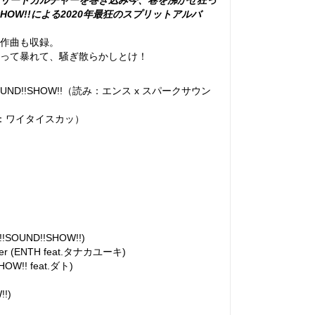
リートカルチャーを巻き込み今、巷を沸かせ狂っ
!!SHOW!!による2020年最狂のスプリットアルバ
共作曲も収録。
って暴れて、騒ぎ散らかしとけ！
SOUND!!SHOW!!（読み：エンス x スパークサウン
：ワイタイスカッ）
SOUND!!SHOW!!)
 tiger (ENTH feat.タナカユーキ)
OW!! feat.ダト)
!!)