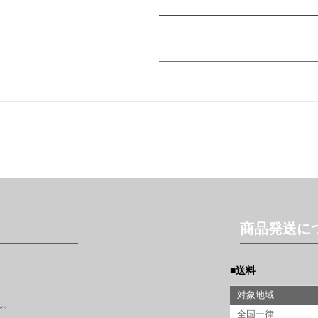
商品発送に
送料
対象地域
ん。
全国一律