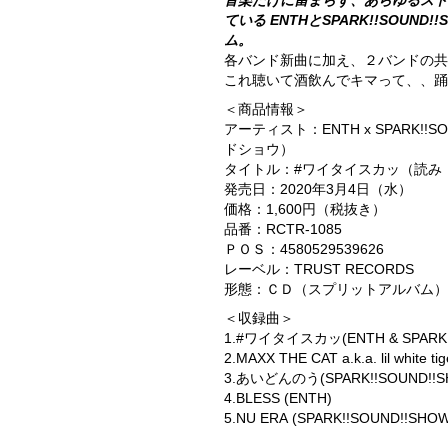
音楽だけに留まらず、あらゆるスト
ている ENTHとSPARK!!SOUND
ム。
各バンド新曲に加え、２バンドの
これ聴いて酒飲んでキマって、、踊
＜商品情報＞
アーティスト：ENTH x SPARK!!
ドショウ）
タイトル：#ワイタイスカッ（読み
発売日：2020年3月4日（水）
価格：1,600円（税抜き）
品番：RCTR-1085
ＰＯＳ：4580529539626
レーベル：TRUST RECORDS
形態：ＣＤ（スプリットアルバム）
＜収録曲＞
1.#ワイタイスカッ(ENTH & SPARK!!
2.MAXX THE CAT a.k.a. lil white
3.あいどんのう(SPARK!!SOUND!!SH
4.BLESS (ENTH)
5.NU ERA (SPARK!!SOUND!!SHOW