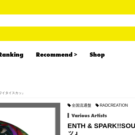
Ranking
Recommend
Shop
RADCREATION
拝啓、現場より
IHATESMOKE
!!『#ワイタイスカッ』
newolder records
全国流通盤
RADCREATION
Various Artists
ENTH & SPARK!!
ッ』