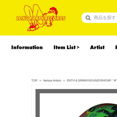
Information
Item List
Artist
All Items
Recommend
予約商品
ENTH & SPARK!!SOUND!!SHOW
TOP
Various Artists