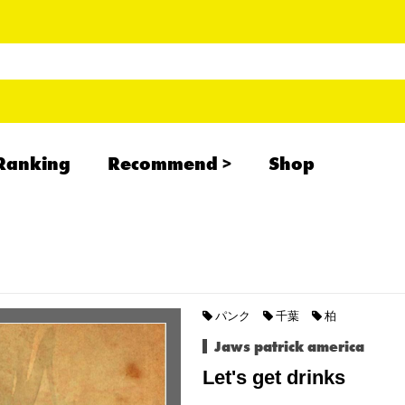
Ranking
Recommend
Shop
RADCREATION
拝啓、現場より
IHATESMOKE
newolder records
パンク
千葉
柏
Jaws patrick america
Let's get drinks