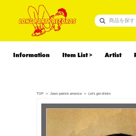
Information
Item List
Artist
All Items
Recommend
予約商品
Let's get drinks
TOP
Jaws patrick america