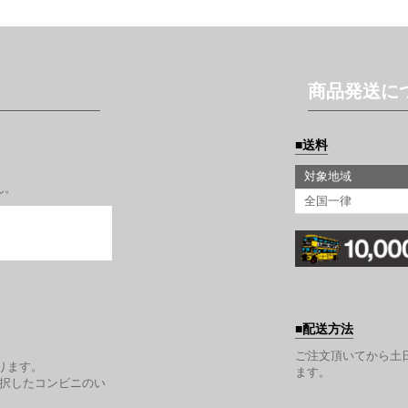
商品発送に
送料
対象地域
ん。
全国一律
配送方法
。
ご注文頂いてから土
ります。
ます。
選択したコンビニのい