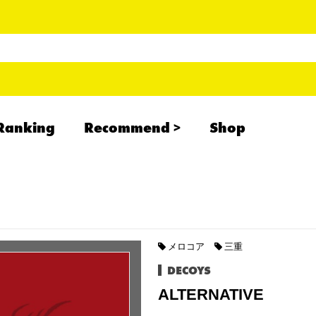
Ranking
Recommend
Shop
RADCREATION
拝啓、現場より
IHATESMOKE
newolder records
メロコア
三重
DECOYS
ALTERNATIVE