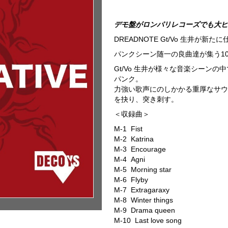
デモ盤がロンパリレコーズでも大ヒ
DREADNOTE Gt/Vo 生井が新
パンクシーン随一の良曲達が集う1
Gt/Vo 生井が様々な音楽シーン
パンク。
力強い歌声にのしかかる重厚なサウ
を抉り、突き刺す。
＜収録曲＞
M-1 Fist
M-2 Katrina
M-3 Encourage
M-4 Agni
M-5 Morning star
M-6 Flyby
M-7 Extragaraxy
M-8 Winter things
M-9 Drama queen
M-10 Last love song