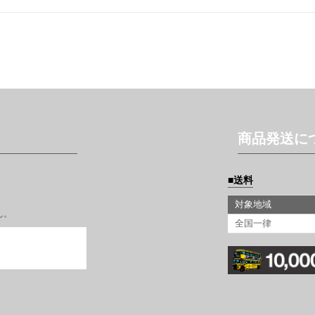
商品発送に
送料
対象地域
ん。
全国一律