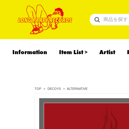
Information
Item List
Artist
All Items
Recommend
予約商品
ALTERNATIVE
TOP
DECOYS