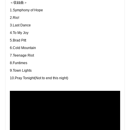
＜収録曲＞
1.Symphony of Hope
2.Rio!
3.Last Dance
4.To My Joy
5.Brad Pitt
6.Cold Mountain
7.Teenage Riot
8.Funtimes
9.Town Lights
10.Pray Tonight(Not to end this night)