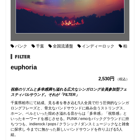
パンク
千葉
全国流通盤
インディーロック
柏
FILTER
euphoria
2,530円
（税込）
祝祭のリズムと多幸感満ち溢れる広大なシンガロング全員参加型フェ
スティバルサウンド。それが「FILTER」
千葉県柏市にて結成、見る者を巻き込む5人全員で行う圧倒的なシンガ
ロングフレーズと、骨太なバンドサウンドに絡み合うストリングス、
ホーン、ベルといった煌めき溢れる音からは「多幸感」「祝祭感」と
いったキーワードを感じさせる。PUNK / emoをバックグラウンドに持
ちつつも、indierock / pops / クラシック / ダンスミュージックなと雑食
に探求し 今までに無かった新しいバンドサウンドを作り上げる5人
組。