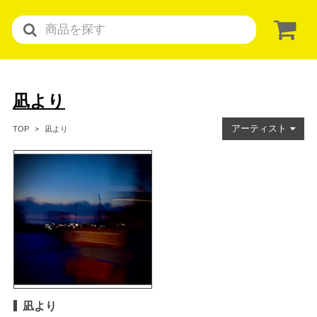
凪より
アーティスト
凪より
TOP
凪より