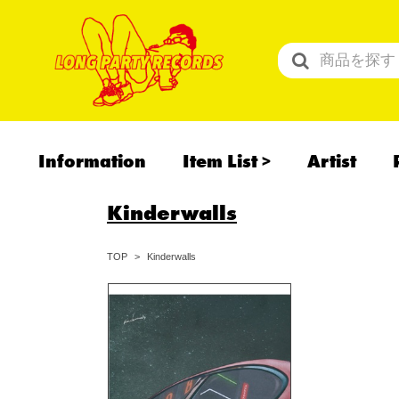
Information
Item List
Artist
All Items
Kinderwalls
Recommend
予約商品
Kinderwalls
TOP