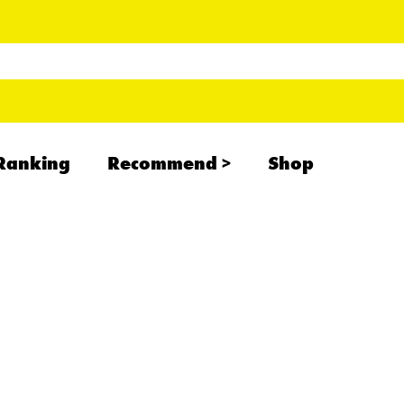
Ranking
Recommend
Shop
RADCREATION
拝啓、現場より
IHATESMOKE
newolder records