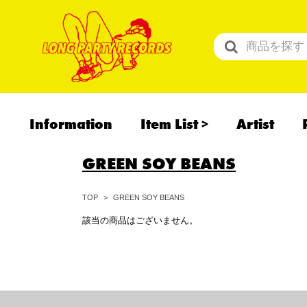
Information
Item List
Artist
All Items
GREEN SOY BEANS
Recommend
予約商品
GREEN SOY BEANS
TOP
該当の商品はございません。