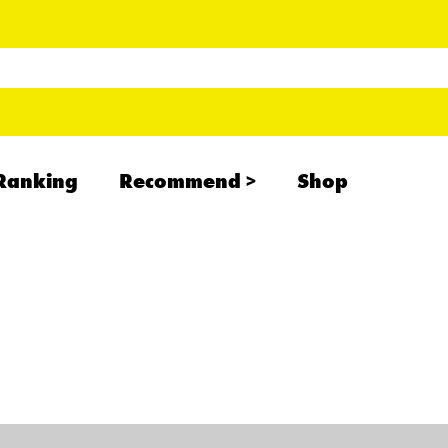
Ranking
Recommend
Shop
RADCREATION
拝啓、現場より
IHATESMOKE
newolder records