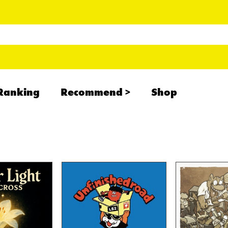
Ranking
Recommend
Shop
RADCREATION
拝啓、現場より
IHATESMOKE
newolder records