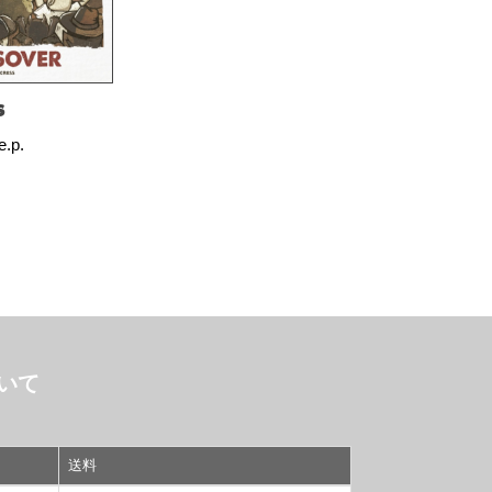
S
.p.
いて
送料