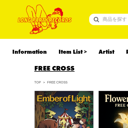
Information
Item List
Artist
All Items
FREE CROSS
Recommend
予約商品
FREE CROSS
TOP