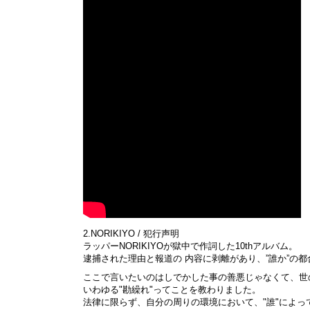
2.NORIKIYO / 犯行声明
ラッパーNORIKIYOが獄中で作詞した10thアルバム。
逮捕された理由と報道の 内容に剥離があり、”誰か”の
ここで言いたいのはしでかした事の善悪じゃなくて、世
いわゆる"勘繰れ"ってことを教わりました。
法律に限らず、自分の周りの環境において、"誰"によっ