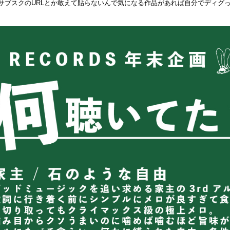
とかサブスクのURLとか敢えて貼らないんで気になる作品があれば自分でディグ