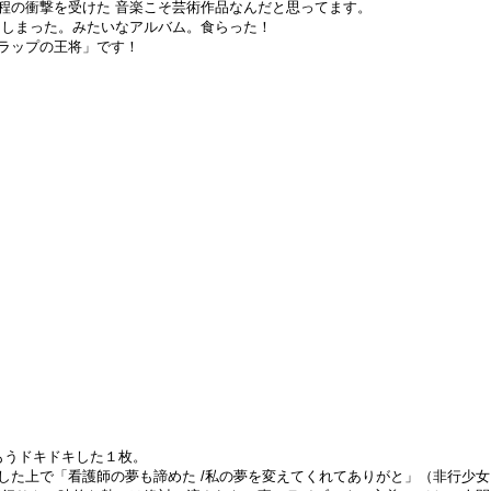
程の衝撃を受けた 音楽こそ芸術作品なんだと思ってます。
てしまった。みたいなアルバム。食らった！
「ラップの王将」です！
はもうドキドキした１枚。
した上で「看護師の夢も諦めた /私の夢を変えてくれてありがと」（非行少女