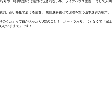
流行りや一時的な熱には絶対に流されない事、ライブハウス主義、 そして人
歌詞、高い熱量で届ける演奏、 焦燥感を乗せて涙腺を撃つ山本珠羽の歌声。
りのうた」って曲が入った CD盤のこと！「ボートラ入り」じゃなくて「完
からないままで」です！