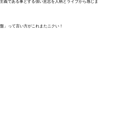
間主義である事とする強い意志を人柄とライブから感じま
全盤」って言い方がこれまたニクい！