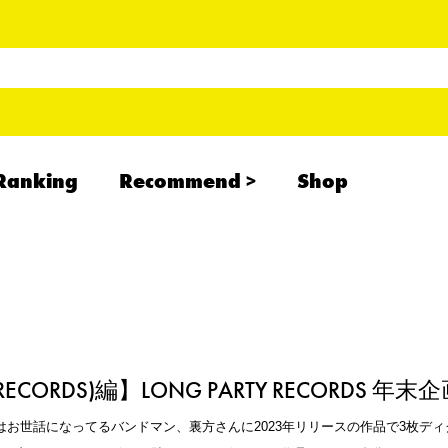
Ranking
Recommend
Shop
RADCREATION
拝啓、現場より
IHATESMOKE
newolder records
TY RECORDS)編】LONG PARTY RECORDS
RDSではお世話になってるバンドマン、裏方さんに2023年リリースの作品で3枚