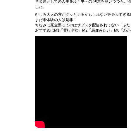
音楽家としての人生を歩く事への 決意を歌いつつも、
した、
むしろ大人の方がグッとくるかもしれない等身大すぎる
まだ未体験の人は是非！
ちなみに完全盤ってのはサブスク配信されてない「ふた
おすすめはM1「非行少女」M2「馬鹿みたい」M8「わ