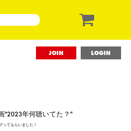
JOIN
LOGIN
 年末企画"2023年何聴いてた？"
ディグってもらいました！