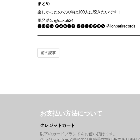
まとめ
楽しかったので来年は100人に聴きたいです！
風呂助𝕏
@saku624
🅛🅞🅝🅖 🅟🅐🅡🅣🅨 🅡🅔🅒🅞🅡🅓🅢
@lonparirecords
前の記事
お支払い方法について
クレジットカード
以下のカードブランドをお使い頂けます。
クレジットカード決済では事務手数料は必要ありませ