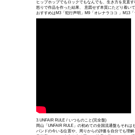
ヒップホップでもロックでもなんでも、生き方を見直す
怒りで作品を作った結果、 意図せず本質にたどり着い
おすすめはM3「犯行声明」M9「オレナラココ 」M13
3.UNFAIR RULE / いつものこと(完全盤)
岡山「UNFAIR RULE」の初めての全国流通盤もそれ
バンドの今いる位置や、周りからの評価を自分でも理解