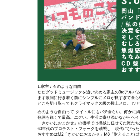
1.家主 / 石のような自由
ただグッドミュージックを追い求める家主の3rdアルバ
まず歌詞に行き着く前にシンプルにメロが良すぎて食ら
どこを切り取ってもクライマックス級の極上メロ。 ひ
石のような自由って タイトルにもバチ食らい。何かに
歌詞も鋭くて最高。エグい。生活に寄り添いながらヘイ
「きかいにおまかせ」の後半では機械に任せてた俺たち
60年代のプロテスト・フォークを踏襲し、現代にぴっ
おすすめはM2「きかいにおまかせ」M8「耐えることに慣れ