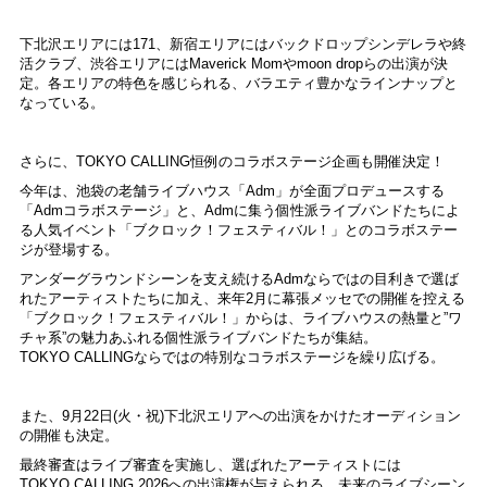
下北沢エリアには171、新宿エリアにはバックドロップシンデレラや終
活クラブ、渋谷エリアにはMaverick Momやmoon dropらの出演が決
定。各エリアの特色を感じられる、バラエティ豊かなラインナップと
なっている。
さらに、TOKYO CALLING恒例のコラボステージ企画も開催決定！
今年は、池袋の老舗ライブハウス「Adm」が全面プロデュースする
「Admコラボステージ」と、Admに集う個性派ライブバンドたちによ
る人気イベント「ブクロック！フェスティバル！」とのコラボステー
ジが登場する。
アンダーグラウンドシーンを支え続けるAdmならではの目利きで選ば
れたアーティストたちに加え、来年2月に幕張メッセでの開催を控える
「ブクロック！フェスティバル！」からは、ライブハウスの熱量と”ワ
チャ系”の魅力あふれる個性派ライブバンドたちが集結。
TOKYO CALLINGならではの特別なコラボステージを繰り広げる。
また、9月22日(火・祝)下北沢エリアへの出演をかけたオーディション
の開催も決定。
最終審査はライブ審査を実施し、選ばれたアーティストには
TOKYO CALLING 2026への出演権が与えられる。未来のライブシーン