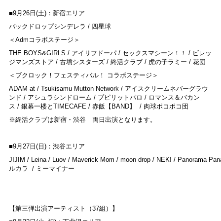
■9月26日(土)：新宿エリア
バックドロップシンデレラ / 四星球
＜Admコラボステージ＞
THE BOYS&GIRLS / アイリフドーパ / セックスマシーン！！ / ビレッ
ジマンズストア / 古墳シスターズ / 終活クラブ / 虎の子ラミー / 花団
＜ブクロック！フェスティバル！ コラボステージ＞
ADAM at / Tsukisamu Mutton Network / アイスクリームネバーグラウ
ンド / アシュラシンドローム / プピリットパロ / ロマンス＆バカン
ス / 銀幕一楼とTIMECAFE / 赤飯【BAND】 / 肉球ポコポコ団
※終活クラブは新宿・渋谷 両日出演となります。
■9月27日(日)：渋谷エリア
JIJIM / Leina / Luov / Maverick Mom / moon drop / NEK! / Panorama Pan
ルカラ / ミーマイナー
【第三弾出演アーティスト（37組）】