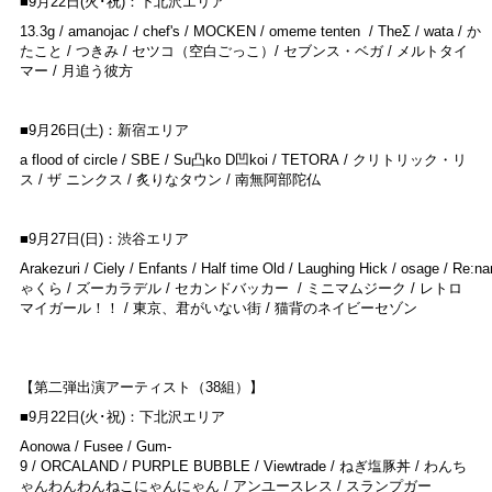
■9月22日(火･祝)：下北沢エリア
13.3g / amanojac / chef's / MOCKEN / omeme tenten / TheΣ / wata / か
たこと / つきみ / セツコ（空白ごっこ）/ セブンス・ベガ / メルトタイ
マー / 月追う彼方
■9月26日(土)：新宿エリア
a flood of circle / SBE / Su凸ko D凹koi / TETORA / クリトリック・リ
ス / ザ ニンクス / 炙りなタウン / 南無阿部陀仏
■9月27日(日)：渋谷エリア
Arakezuri / Ciely / Enfants / Half time Old / Laughing Hick / osage / Re:n
ゃくら / ズーカラデル / セカンドバッカー / ミニマムジーク / レトロ
マイガール！！ / 東京、君がいない街 / 猫背のネイビーセゾン
【第二弾出演アーティスト（38組）】
■9月22日(火･祝)：下北沢エリア
Aonowa / Fusee / Gum-
9 / ORCALAND / PURPLE BUBBLE / Viewtrade / ねぎ塩豚丼 / わんち
ゃんわんわんねこにゃんにゃん / アンユースレス / スランプガー