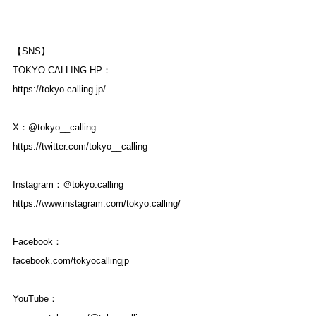
【SNS】
TOKYO CALLING HP：
https://tokyo-calling.jp/
X：@tokyo__calling
https://twitter.com/tokyo__calling
Instagram：＠tokyo.calling
https://www.instagram.com/tokyo.calling/
Facebook：
facebook.com/tokyocallingjp
YouTube：