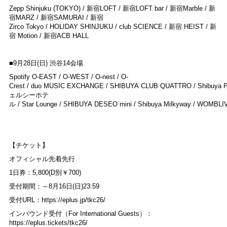
Zepp Shinjuku (TOKYO) / 新宿LOFT / 新宿LOFT bar / 新宿Marble / 新
宿MARZ / 新宿SAMURAI / 新宿
Zirco Tokyo / HOLIDAY SHINJUKU / club SCIENCE / 新宿 HEIST / 新
宿 Motion / 新宿ACB HALL
■9月28日(日) 渋谷14会場
Spotify O-EAST / O-WEST / O-nest / O-
Crest / duo MUSIC EXCHANGE / SHIBUYA CLUB QUATTRO / Shibuya 
ェルシーホテ
ル / Star Lounge / SHIBUYA DESEO mini / Shibuya Milkyway / WOMBLIV
【チケット】
オフィシャル先着先行
1⽇券：5,800(D別￥700)
受付期間：～8月16日(日)23:59
受付URL：
https://eplus.jp/tkc26/
インバウンド受付（For International Guests）：
https://eplus.tickets/tkc26/