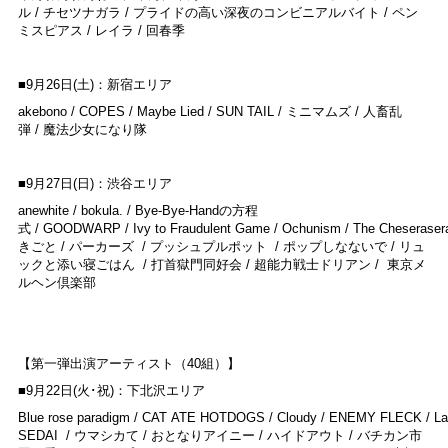
ル / チセツナガラ / プライドの高い深夜のコンビニアルバイト / ペン
ミスピアス / レイラ / 回春季
■9月26日(土)：新宿エリア
akebono / COPES / Maybe Lied / SUN TAIL / ミニマムズ / 人畜乱
弾 / 魔法少女になり隊
■9月27日(日)：渋谷エリア
anewhite / bokula. / Bye-Bye-Handの方程
式 / GOODWARP / Ivy to Fraudulent Game / Ochunism / The Cheserasera 
きごと / パーカーズ / プッシュプルポット / ポップしなないで / リュ
ックと添い寝ごはん / 打首獄門同好会 / 超能力戦士ドリアン / 東京メ
ルヘン倶楽部
【第一弾出演アーティスト（40組）】
■9月22日(火･祝)：下北沢エリア
Blue rose paradigm / CAT ATE HOTDOGS / Cloudy / ENEMY FLECK / Lala
SEDAI / ウマシカて / おとなりアイニー / ハイドアウト / バチカン市