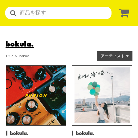
bokula.
アーティスト
bokula.
TOP
bokula.
bokula.