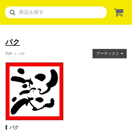
バク
アーティスト
バク
TOP
バク