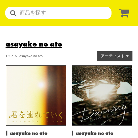
asayake no ato
アーティスト
asayake no ato
TOP
asayake no ato
asayake no ato