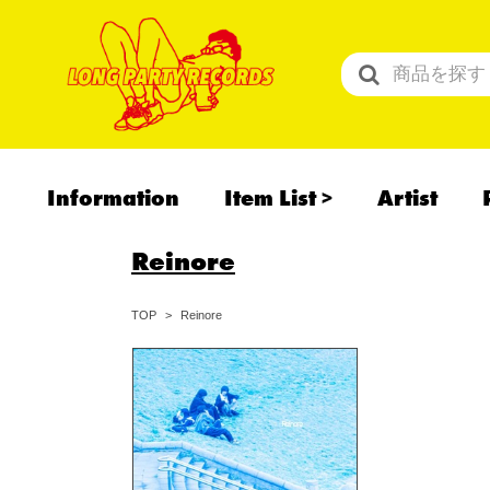
Information
Item List
Artist
All Items
Reinore
Recommend
予約商品
Reinore
TOP