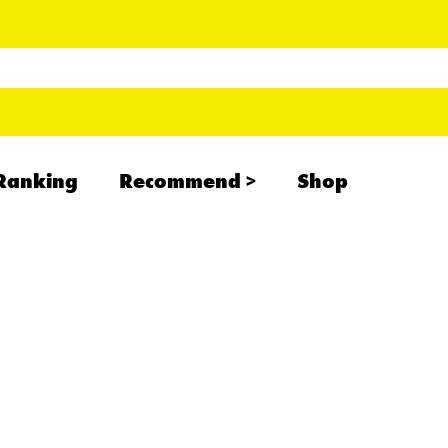
Ranking
Recommend
Shop
RADCREATION
拝啓、現場より
IHATESMOKE
newolder records