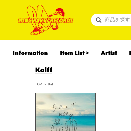
Information
Item List
Artist
All Items
Kalff
Recommend
予約商品
Kalff
TOP