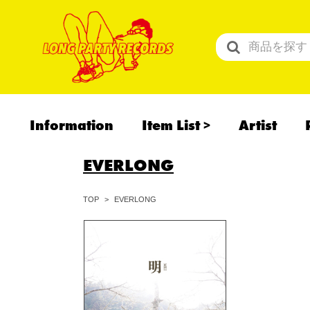
Information
Item List
Artist
All Items
EVERLONG
Recommend
予約商品
EVERLONG
TOP