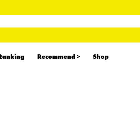
Ranking
Recommend
Shop
RADCREATION
拝啓、現場より
IHATESMOKE
newolder records