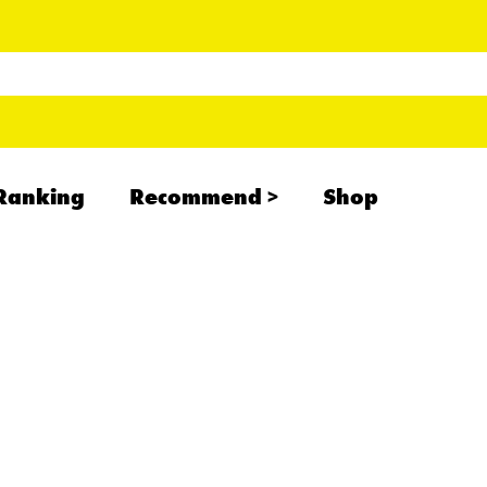
Ranking
Recommend
Shop
RADCREATION
拝啓、現場より
IHATESMOKE
newolder records