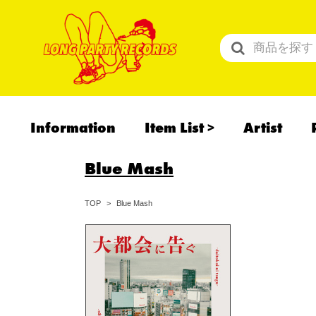
Information
Item List
Artist
All Items
Blue Mash
Recommend
予約商品
Blue Mash
TOP