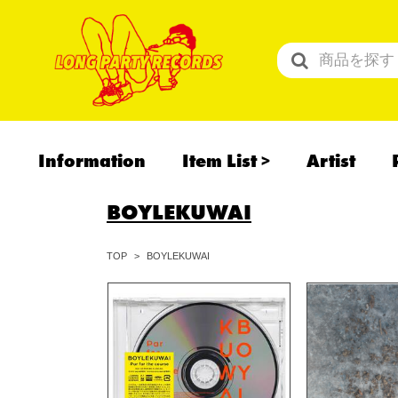
Information
Item List
Artist
All Items
BOYLEKUWAI
Recommend
予約商品
BOYLEKUWAI
TOP