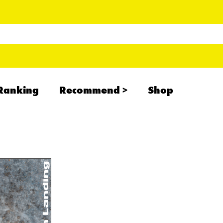
Ranking
Recommend
Shop
RADCREATION
拝啓、現場より
IHATESMOKE
newolder records