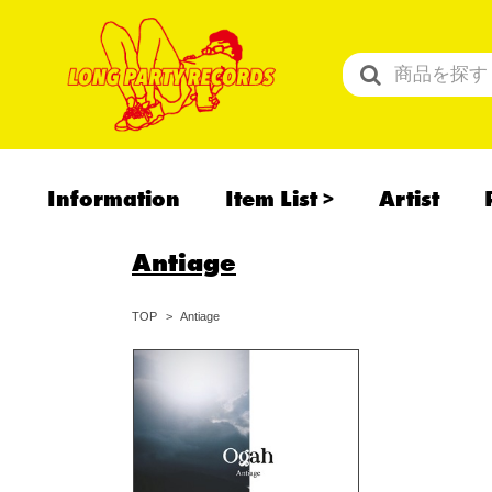
Information
Item List
Artist
All Items
Antiage
Recommend
予約商品
Antiage
TOP