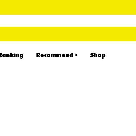
Ranking
Recommend
Shop
RADCREATION
拝啓、現場より
IHATESMOKE
newolder records